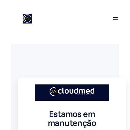
Pular
para
o
conteúdo
Estamos em
manutenção